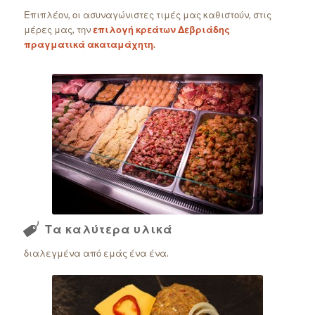
Επιπλέον, οι ασυναγώνιστες τιμές μας καθιστούν, στις
μέρες μας, την
επιλογή κρεάτων Δεβριάδης
πραγματικά ακαταμάχητη.
Άριστη ποιότητα….
Τα καλύτερα υλικά
διαλεγμένα από εμάς ένα ένα.