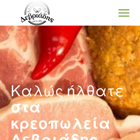
Καλώς ήλθατε
στα
κρεοπωλεία
Δεβριάδης