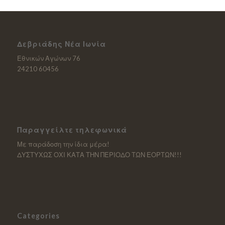
Δεβριάδης Νέα Ιωνία
Εθνικών Αγώνων 76
24210 60456
Παραγγείλτε τηλεφωνικά
Με παράδοση την ίδια μέρα!
ΔΥΣΤΥΧΩΣ ΟΧΙ ΚΑΤΑ ΤΗΝ ΠΕΡΙΟΔΟ ΤΩΝ ΕΟΡΤΩΝ!!!
Categories